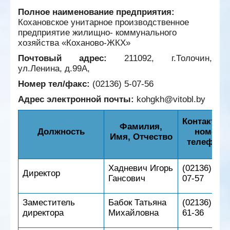
Полное наименование предприятия:
Кохановское унитарное производственное
предприятие жилищно- коммунального
хозяйства «Коханово-ЖКХ»
Почтовый адрес:
211092, г.Толочин,
ул.Ленина, д.99А,
Номер тел/факс:
(02136) 5-07-56
Адрес электронной почты:
kohgkh@vitobl.by
Контактны
Фамилия,
Должность
номер
Имя, Отчество
телефона
Хадневич Игорь
(02136) 5-
Директор
Гансович
07-57
Заместитель
Бабок Татьяна
(02136) 5-
директора
Михайловна
61-36