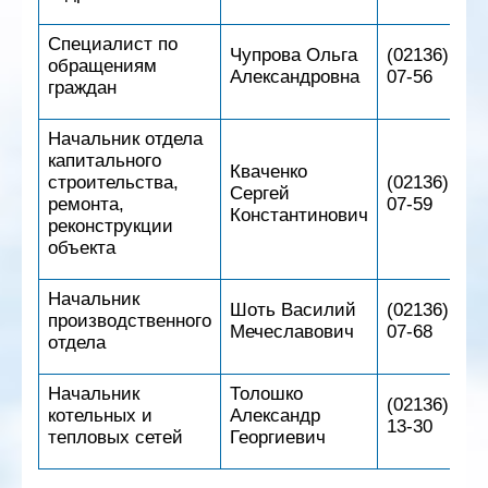
Специалист по
Чупрова Ольга
(02136) 5-
обращениям
Александровна
07-56
граждан
Начальник отдела
капитального
Кваченко
строительства,
(02136) 5-
Сергей
ремонта,
07-59
Константинович
реконструкции
объекта
Начальник
Шоть Василий
(02136) 5-
производственного
Мечеславович
07-68
отдела
Начальник
Толошко
(02136) 2-
котельных и
Александр
13-30
тепловых сетей
Георгиевич