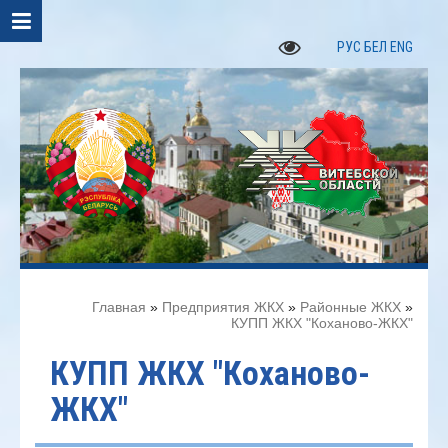
РУС
БЕЛ
ENG
Главная
»
Предприятия ЖКХ
»
Районные ЖКХ
»
КУПП ЖКХ "Коханово-ЖКХ"
КУПП ЖКХ "Коханово-
ЖКХ"