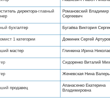
еститель
директора-
главный
Романовский
Владимир
енер
Сергеевич
вный
бухгалтер
Бугаёва
Виктория
Серге
номист
1
категории
Доминик
Сергей
Артуро
рший
мастер
Глинкина
Ирина
Никола
тep
Сидоренко
Виталий
Мих
тер
Женевская
Нина
Валерь
Апанасенко
Екатерина
рший
продавец
Владимировна