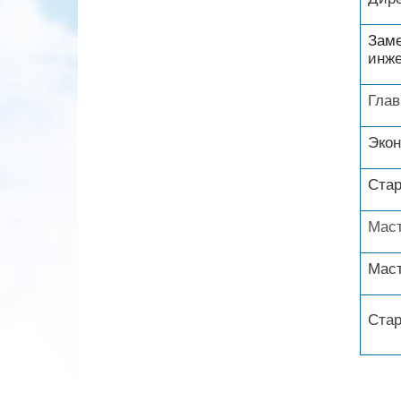
Зам
инж
Гла
Эко
Ста
Mac
Мас
Ста