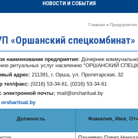
НОВОСТИ И СОБЫТИЯ
Главная
»
Предприятия
УП «Оршанский спецкомбинат»
ое наименование предприятия:
Дочернее коммунальное
анию ритуальных услуг населению "ОРШАНСКИЙ СПЕ
овый адрес:
211391, г. Орша, ул. Пролетарская, 32
р тел/факс:
(0216) 53-34-61, (0216) 53-34-61
с электронной почты:
mail@orsharitual.by
:
orsharitual.by
Должность
Ф
ам
илия, Имя,
Отч
ктор
Пашкевич
Павел
Никола