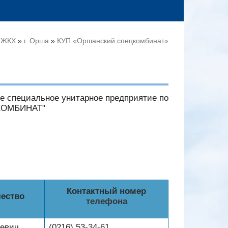
 ЖКХ
»
г. Орша
»
КУП «Оршанский спецкомбинат»
 специальное унитарное предприятие по
ЦКОМБИНАТ"
Контактный номер
ество
телефона
евич
(0216)
53-
34-
61