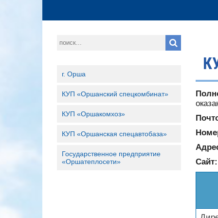
К
г. Орша
Полн
КУП «Оршанский спецкомбинат»
оказ
КУП «Оршакомхоз»
Почт
Номе
КУП «Оршанская спецавтобаза»
Адре
Государственное предприятие
Сайт
«Оршатеплосети»
Дире